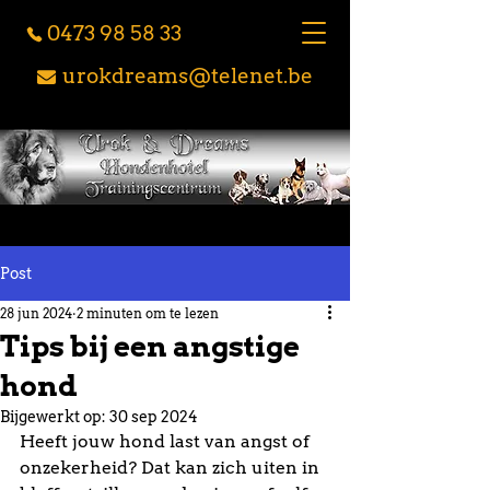
0473 98 58 33
urokdreams@telenet.be
Post
28 jun 2024
2 minuten om te lezen
Tips bij een angstige
hond
Bijgewerkt op:
30 sep 2024
Heeft jouw hond last van angst of 
onzekerheid? Dat kan zich uiten in 