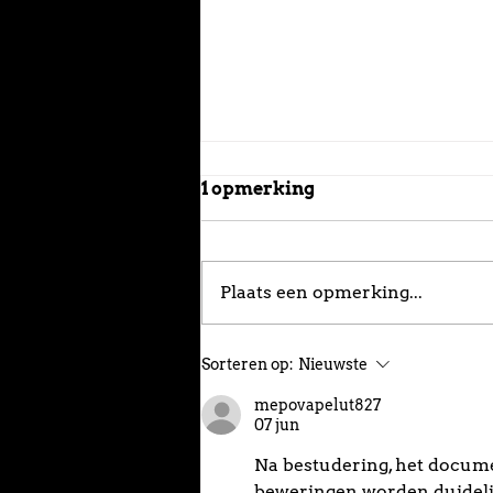
1 opmerking
Plaats een opmerking...
Hoe bereid je je hond voor
Sorteren op:
Nieuwste
op een eerste verblijf in
een dierenhotel?
mepovapelut827
07 jun
Na bestudering, het documen
beweringen worden duidelij