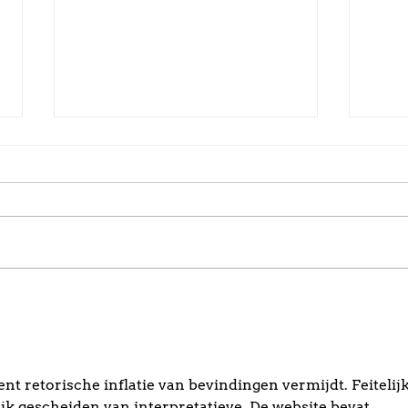
Broodfokkers: hoe
Mijn
herken je ze? En wat is
gelu
het?
opl
t retorische inflatie van bevindingen vermijdt. Feitelijk
k gescheiden van interpretatieve. De website bevat 