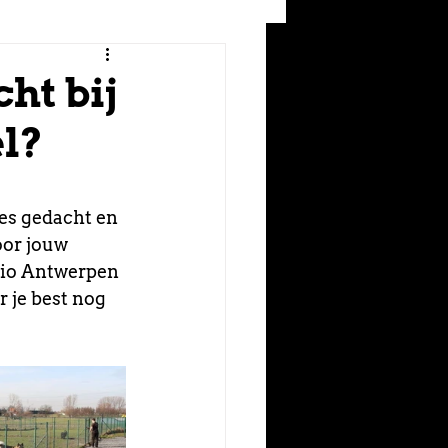
ht bij
el?
les gedacht en 
oor jouw 
gio Antwerpen 
 je best nog 