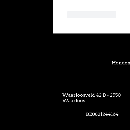
Like
Reageren
Hondenh
Waarloosveld 42 B - 2550
Waarloos
BE0821244164