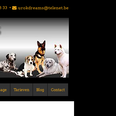
8 33
•
urokdreams@telenet.be
age
Tarieven
Blog
Contact