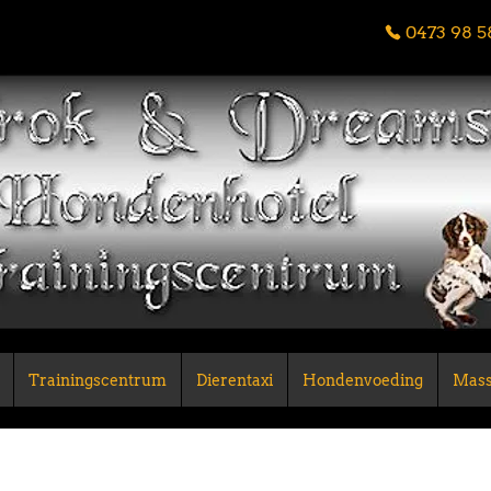
0473 98 5
Trainingscentrum
Dierentaxi
Hondenvoeding
Mass