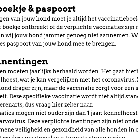
boekje & paspoort
gen van jouw hond moet je altijd het vaccinatieboe
 boekje ontbreekt of de verplichte vaccinaties zijn 
nen wij jouw hond jammer genoeg niet aannemen. Wi
es paspoort van jouw hond mee te brengen.
inentingen 
 moeten jaarlijks herhaald worden. Het gaat hierb
lhoest, wat je kan vergelijken met het coronavirus. 
ond drager zijn, maar de vaccinatie zorgt voor een s
t. Deze specifieke vaccinatie wordt niet altijd stan
renarts, dus vraag hier zeker naar. 
ties mogen niet ouder zijn dan 1 jaar: kennelhoest,
arvovirus. Deze verplichte inentingen zijn niet ond
emene veiligheid en gezondheid van alle honden in 
 we deze maatregelen uitermate streng nazien.