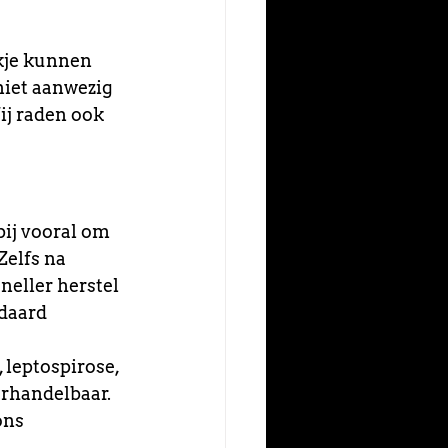
kje kunnen 
niet aanwezig 
j raden ook 
ij vooral om 
Zelfs na 
neller herstel 
daard 
 leptospirose, 
erhandelbaar. 
ons 